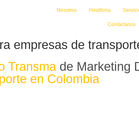
Nosotros
Healthma
Servici
Contáctanos
para empresas de transpor
o Transma
de
Marketing D
porte en Colombia
Combinamos estratégicamente l
ecosistema digital para ayuda
competitivo y en constante ev