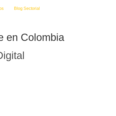
os
Blog Sectorial
te en Colombia
igital
a identidad de marca, la planeación estratégica y el
r a las empresas de transporte a destacarse en un mercado
olución.