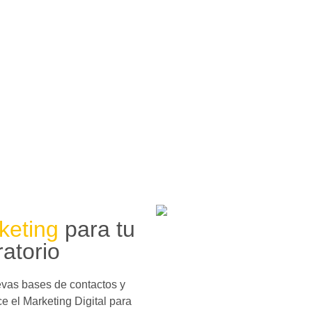
Realizamos análisis exhaustiv
diseñamos identidades visual
en Colombia, para acelerar la
También llevamos a cabo anál
estrategias personalizadas y 
En el ámbito digital, desarro
contenido, utilizamos redes so
Nuestro enfoque armónico, prof
de las empresas de salud en 
keting
para tu
ratorio
evas bases de contactos y
e el Marketing Digital para